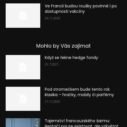
Ve Francii budou roušky povinné i po
dostupnosti vakcíny
26.11.2020
Mohlo by Vás zajímat
Když se řekne hedge fondy
23.7.2021
Pod stromečkem bude tento rok
klasika – hračky, mobily či parfémy
27.11.2020
Tajemství francouzského šarmu:
Nestačí pouze existovat, ale vzkvétat