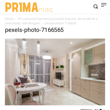
PRIMA
mag
Home
Při zařizování byt nemusí působit luxusně, ale moderně a
nadčasově, radí designér
pexels-photo-7166565
pexels-photo-7166565