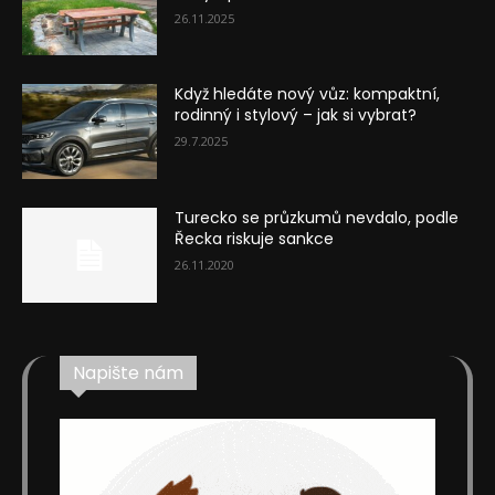
26.11.2025
Když hledáte nový vůz: kompaktní,
rodinný i stylový – jak si vybrat?
29.7.2025
Turecko se průzkumů nevdalo, podle
Řecka riskuje sankce
26.11.2020
Napište nám