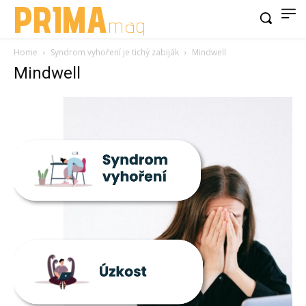
PRIMA
mag
Home
Syndrom vyhoření je tichý zabiják
Mindwell
Mindwell