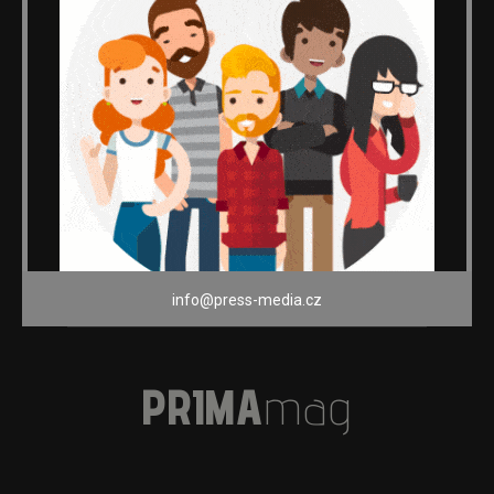
info@press-media.cz
PRIMA
mag