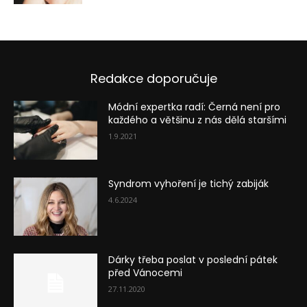
Redakce doporučuje
Módní expertka radí: Černá není pro
každého a většinu z nás dělá staršími
1.9.2021
Syndrom vyhoření je tichý zabiják
4.6.2024
Dárky třeba poslat v poslední pátek
před Vánocemi
27.11.2020