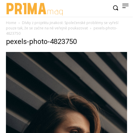
PRIMA
mag
Home
Dívky z projektu jinakost: Společenské problémy se vyřeší
pouze tak, že se začne na ně veřejně poukazovat
pexels-photo-
4823750
pexels-photo-4823750