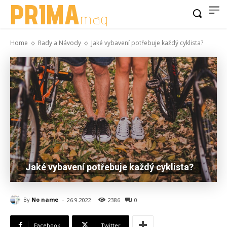
PRIMA
mag
Home
Rady a Návody
Jaké vybavení potřebuje každý cyklista?
Jaké vybavení potřebuje každý cyklista?
-
By
No name
26.9.2022
2386
0
Facebook
Twitter