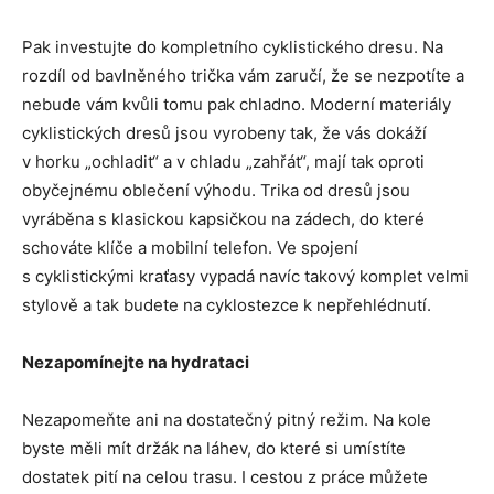
Pak investujte do kompletního cyklistického dresu. Na
rozdíl od bavlněného trička vám zaručí, že se nezpotíte a
nebude vám kvůli tomu pak chladno. Moderní materiály
cyklistických dresů jsou vyrobeny tak, že vás dokáží
v horku „ochladit“ a v chladu „zahřát“, mají tak oproti
obyčejnému oblečení výhodu. Trika od dresů jsou
vyráběna s klasickou kapsičkou na zádech, do které
schováte klíče a mobilní telefon. Ve spojení
s cyklistickými kraťasy vypadá navíc takový komplet velmi
stylově a tak budete na cyklostezce k nepřehlédnutí.
Nezapomínejte na hydrataci
Nezapomeňte ani na dostatečný pitný režim. Na kole
byste měli mít držák na láhev, do které si umístíte
dostatek pití na celou trasu. I cestou z práce můžete