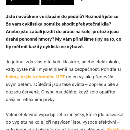
Jste nováčkem ve šlapání do pedálů? Rozhodli jste se,
že vám cyklistika pomůže shodit přebytečná kila?
Anebo jste začali jezdit do práce na kole, protože jsou
drahé pohonné hmoty? My vám přinášíme tipy na to, co
by měl mít každý cyklista ve výbavě.
Je jedno, zda vlastníte kolo klasické, anebo elektrokolo,
vždy byste měli myslet hlavně na bezpečnost. Pořiďte si
helmy, brýle a chrániče MET
nejen vy, ale především
svým dětem. Důležitá jsou také světla – dopředu bílé a
dozadu červené. Chybu neuděláte, když kolo opatříte
dalšími reflexními prvky.
Velmi efektivně vypadají reflexní tyčky, které jde nacvakat
do výpletu na kole, při nasvícení jsou vysoce efektivní –
auto jedoucí z boku vás nemá šanci přehlédnout.
Světla a