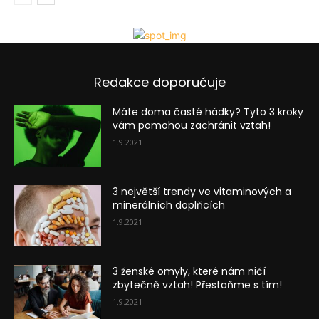
Redakce doporučuje
Máte doma časté hádky? Tyto 3 kroky
vám pomohou zachránit vztah!
1.9.2021
3 největší trendy ve vitaminových a
minerálních doplňcích
1.9.2021
3 ženské omyly, které nám ničí
zbytečně vztah! Přestaňme s tím!
1.9.2021