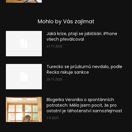
Mohlo by Vás zajímat
Jaká krize, ptají se jablčkári. iPhone
všech převálcoval
27.11.2020
Turecko se průzkumů nevdalo, podle
Řecka riskuje sankce
26.11.2020
Blogerka Veronika o spontánních
potratech: Měla jsem pocit, že pro
ostatní je těhotenství samozřejmost
1.9.2021