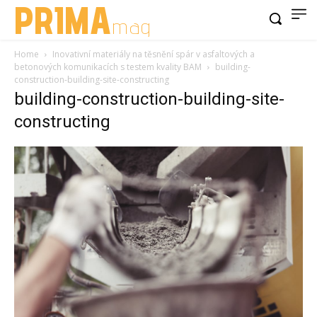
PRIMA
mag
Home
Inovativní materiály na těsnění spár v asfaltových a
betonových komunikacích s testem kvality BAM
building-
construction-building-site-constructing
building-construction-building-site-
constructing