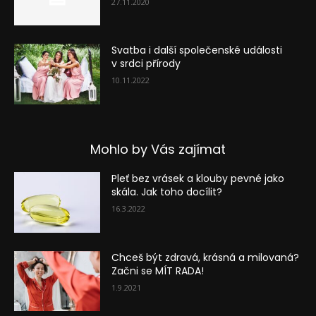
27.11.2020
Svatba i další společenské události
v srdci přírody
10.11.2022
Mohlo by Vás zajímat
Pleť bez vrásek a klouby pevné jako
skála. Jak toho docílit?
16.3.2022
Chceš být zdravá, krásná a milovaná?
Začni se MÍT RADA!
1.9.2021