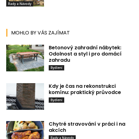
Rady a Návody
MOHLO BY VÁS ZAJÍMAT
Betonový zahradní nábytek:
Odolnost a styl i pro domácí
zahradu
Bydlení
Kdy je čas na rekonstrukci
komínu: praktický průvodce
Bydlení
Chytré stravování v práci i na
akcích
Rady a Návody