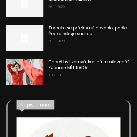
26.11.2020
Turecko se průzkumů nevdalo, podle
Řecka riskuje sankce
26.11.2020
Chceš být zdravá, krásná a milovaná?
Začni se MÍT RADA!
1.9.2021
Napište nám