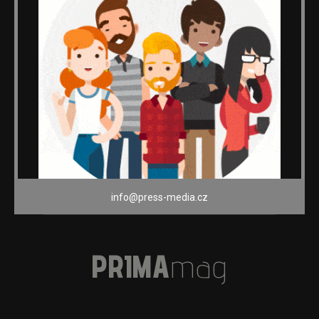
info@press-media.cz
PRIMA
mag