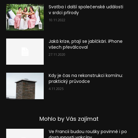
Svatba i další společenské události
v srdci přírody
10.11.2022
Jaká krize, ptají se jablčkári. iPhone
všech převálcoval
27.11.2020
Kdy je čas na rekonstrukci komínu:
praktický průvodce
4.11.2025
Mohlo by Vás zajímat
Ve Francii budou roušky povinné i po
dostupnosti vakcíny