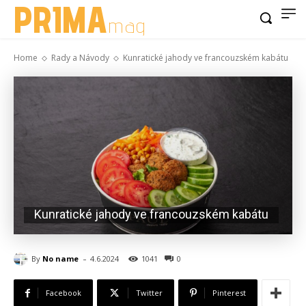
PRIMA
mag
Home
Rady a Návody
Kunratické jahody ve francouzském kabátu
Kunratické jahody ve francouzském kabátu
-
By
No name
4.6.2024
1041
0
Facebook
Twitter
Pinterest